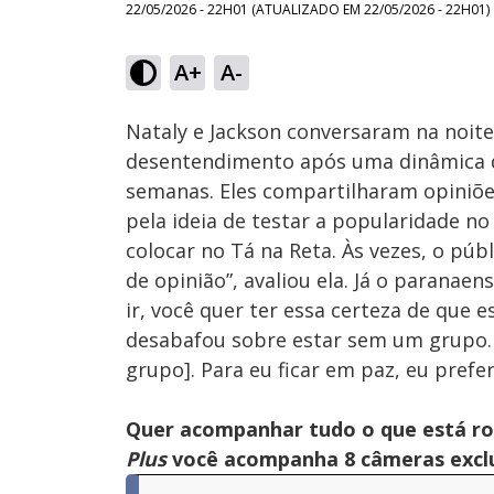
22/05/2026 - 22H01
(ATUALIZADO EM
22/05/2026 - 22H01
)
Loaded
:
11.79%
A+
A-
Ativar
Som
Nataly e Jackson conversaram na noite 
desentendimento após uma dinâmica d
semanas. Eles compartilharam opiniões
pela ideia de testar a popularidade no
colocar no Tá na Reta. Às vezes, o pú
de opinião”, avaliou ela. Já o paranaen
ir, você quer ter essa certeza de que 
desabafou sobre estar sem um grupo.
grupo]. Para eu ficar em paz, eu prefe
Quer acompanhar tudo o que está r
Plus
você acompanha 8 câmeras exclus