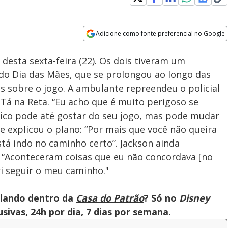
Adicione como fonte preferencial no Google
Velocidade
Opens in new window
desta sexta-feira (22). Os dois tiveram um
o Dia das Mães, que se prolongou ao longo das
 sobre o jogo. A ambulante repreendeu o policial
 Tá na Reta. “Eu acho que é muito perigoso se
blico pode até gostar do seu jogo, mas pode mudar
se explicou o plano: “Por mais que você não queira
está indo no caminho certo”. Jackson ainda
 “Aconteceram coisas que eu não concordava [no
ri seguir o meu caminho."
olando dentro da
Casa do Patrão
? Só no
Disney
ivas, 24h por dia, 7 dias por semana.