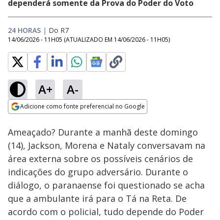
dependerá somente da Prova do Poder do Voto
24 HORAS
|
Do R7
14/06/2026 - 11H05
(ATUALIZADO EM
14/06/2026 - 11H05
)
A+
A-
Loaded
:
27.03%
Adicione como fonte preferencial no Google
Ativar
Som
Opens in new window
Ameaçado? Durante a manhã deste domingo
(14), Jackson, Morena e Nataly conversavam na
área externa sobre os possíveis cenários de
indicações do grupo adversário. Durante o
diálogo, o paranaense foi questionado se acha
que a ambulante irá para o Tá na Reta. De
acordo com o policial, tudo depende do Poder