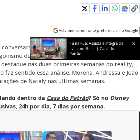
Adicione como fonte preferencial no Google
Velocidade
Opens in new window
Tá na Rua: Assista à íntegra da
a conversaram no quarto sobre a trajetória de
live com Sheila | Casa do
Patrão
gonismo dela no jogo. Os quatro participantes
 destaque nas duas primeiras semanas do reality,
faz sentido essa análise. Morena, Andressa e João
tações de Nataly nas últimas semanas.
olando dentro da
Casa do Patrão
? Só no
Disney
ivas, 24h por dia, 7 dias por semana.