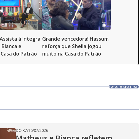
Assista à íntegra
Grande vencedora! Hassum
 Bianca e
reforça que Sheila jogou
Casa do Patrão
muito na Casa do Patrão
CASA-DO-PATRAO
DO R7
/
16/07/2026
Matheus e Bianca refletem