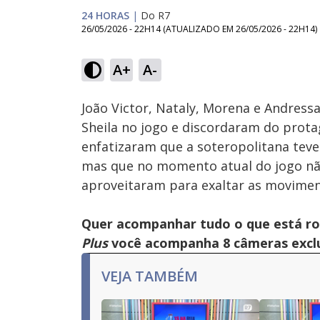
24 HORAS
|
Do R7
26/05/2026 - 22H14
(ATUALIZADO EM
26/05/2026 - 22H14
)
Loaded
:
16.74%
A+
A-
Ativar
Som
João Victor, Nataly, Morena e Andress
Sheila no jogo e discordaram do prota
enfatizaram que a soteropolitana teve
mas que no momento atual do jogo não 
aproveitaram para exaltar as movimen
Quer acompanhar tudo o que está r
Plus
você acompanha 8 câmeras exclus
VEJA TAMBÉM