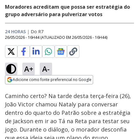
Moradores acreditam que possa ser estratégia do
grupo adversário para pulverizar votos
24 HORAS
|
Do R7
26/05/2026 - 16H44
(ATUALIZADO EM
26/05/2026 - 16H44
)
A+
A-
Loaded
:
18.13%
Adicione como fonte preferencial no Google
Ativar
Som
Opens in new window
Caminho certo? Na tarde desta terça-feira (26),
João Victor chamou Nataly para conversar
dentro do quarto do Patrão sobre a estratégia
de Jackson em ir ao Tá na Reta para testar seu
jogo. Durante o diálogo, o morador desconfia
que essa ideia seja um plano do grupo