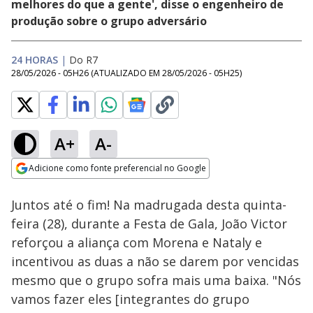
melhores do que a gente', disse o engenheiro de
produção sobre o grupo adversário
24 HORAS
|
Do R7
28/05/2026 - 05H26
(ATUALIZADO EM
28/05/2026 - 05H25
)
A+
A-
Loaded
:
31.05%
Adicione como fonte preferencial no Google
Ativar
Som
Opens in new window
Juntos até o fim! Na madrugada desta quinta-
feira (28), durante a Festa de Gala, João Victor
reforçou a aliança com Morena e Nataly e
incentivou as duas a não se darem por vencidas
mesmo que o grupo sofra mais uma baixa. "Nós
vamos fazer eles [integrantes do grupo