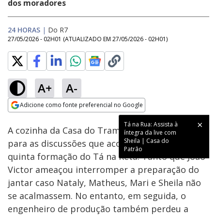
dos moradores
24 HORAS
|
Do R7
27/05/2026 - 02H01
(ATUALIZADO EM
27/05/2026 - 02H01
)
A+
A-
Loaded
:
22.19%
Adicione como fonte preferencial no Google
Ativar
Som
Opens in new window
Tá na Rua: Assista à
A cozinha da Casa do Trampo ficou pequena
íntegra da live com
Sheila | Casa do
para as discussões que aconteceram após a
Patrão
quinta formação do Tá na Reta. Tanto que João
Victor ameaçou interromper a preparação do
jantar caso Nataly, Matheus, Mari e Sheila não
se acalmassem. No entanto, em seguida, o
engenheiro de produção também perdeu a