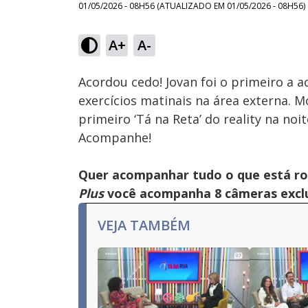
01/05/2026 - 08H56
(ATUALIZADO EM
01/05/2026 - 08H56
)
Loaded
:
38.98%
A+
A-
Ativar
Som
Acordou cedo! Jovan foi o primeiro a a
exercícios matinais na área externa. 
primeiro ‘Tá na Reta’ do reality na no
Acompanhe!
Quer acompanhar tudo o que está r
Plus
você acompanha 8 câmeras exclus
VEJA TAMBÉM