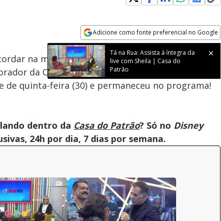
Adicione como fonte preferencial no Google
Velocidade
Opens in new window
Tá na Rua: Assista à íntegra da
cordar na manhã desta sexta-feira (1º) e fez
live com Sheila | Casa do
Patrão
Morador da Casa do Patrão, o motoboy voltou do
ite de quinta-feira (30) e permaneceu no programa!
olando dentro da
Casa do Patrão
? Só no
Disney
ivas, 24h por dia, 7 dias por semana.