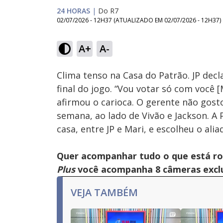
24 HORAS
|
Do R7
02/07/2026 - 12H37
(ATUALIZADO EM
02/07/2026 - 12H37
)
Loaded
:
68.31%
A+
A-
Ativar
Som
Clima tenso na Casa do Patrão. JP decl
final do jogo. “Vou votar só com você [
afirmou o carioca. O gerente não gosto
semana, ao lado de Vivão e Jackson. A
casa, entre JP e Mari, e escolheu o aliad
Quer acompanhar tudo o que está r
Plus
você acompanha 8 câmeras exclus
VEJA TAMBÉM