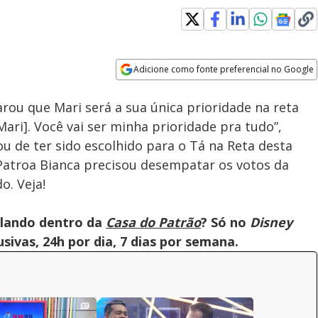
Adicione como fonte preferencial no Google
Velocidade
Opens in new window
arou que Mari será a sua única prioridade na reta
Mari]. Você vai ser minha prioridade pra tudo”,
u de ter sido escolhido para o Tá na Reta desta
 Patroa Bianca precisou desempatar os votos da
o. Veja!
olando dentro da
Casa do Patrão
? Só no
Disney
ivas, 24h por dia, 7 dias por semana.