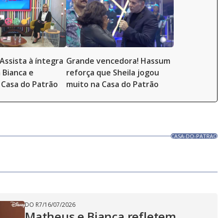
Assista à íntegra
Grande vencedora! Hassum
 Bianca e
reforça que Sheila jogou
Casa do Patrão
muito na Casa do Patrão
CASA-DO-PATRAO
DO R7
/
16/07/2026
Matheus e Bianca refletem