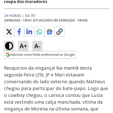
roupa dos moradores
24 HORAS
|
Do R7
29/06/2026 - 10H31
(ATUALIZADO EM
29/06/2026 - 10H30
)
A+
A-
Loaded
:
92.57%
Adicione como fonte preferencial no Google
Ativar
Som
Opens in new window
Resquícios da vingança! Na manhã desta
segunda-feira (29), JP e Mari estavam
conversando do lado externo quando Matheus
chegou para participar do bate-papo. Logo que
o cowboy chegou, o carioca contou que Luiza
está vestindo uma calça manchada, vítima da
vingança de Morena na última semana, que