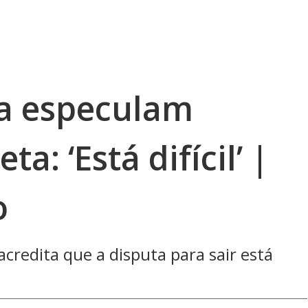
a especulam
a: ‘Está difícil’ |
o
credita que a disputa para sair está