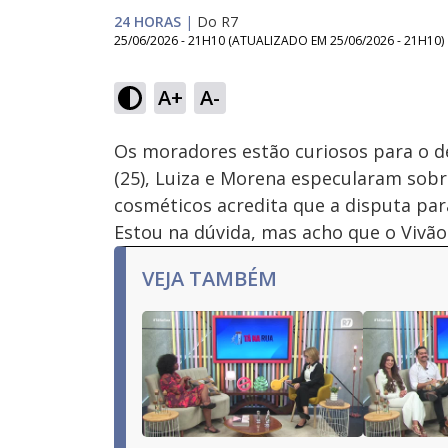
24 HORAS
|
Do R7
25/06/2026 - 21H10
(ATUALIZADO EM
25/06/2026 - 21H10
)
Loaded
:
55.23%
A+
A-
Ativar
Som
Os moradores estão curiosos para o de
(25), Luiza e Morena especularam sobr
cosméticos acredita que a disputa para
Estou na dúvida, mas acho que o Vivão nã
VEJA TAMBÉM