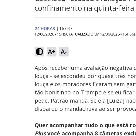
confinamento na quinta-feira 
24 HORAS
|
Do R7
12/06/2026 - 15H56
(ATUALIZADO EM
12/06/2026 - 15H56
)
Loaded
:
22.86%
A+
A-
Ativar
Som
Após receber uma avaliação negativa d
louça - se escondeu por quase três ho
louça e os moradores ficaram sem garf
tão bonitinho no Trampo e se eu ficar
pede, Patrão manda. Se ela [Luiza] não
disparou o mandachuva ao ser provocad
Quer acompanhar tudo o que está r
Plus
você acompanha 8 câmeras exclus