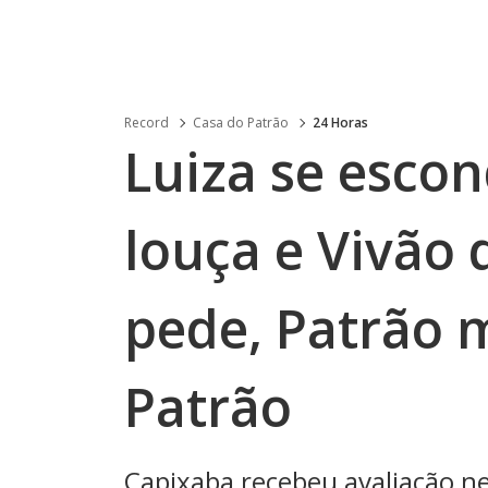
Record
Casa do Patrão
24 Horas
Luiza se escon
louça e Vivão 
pede, Patrão 
Patrão
Capixaba recebeu avaliação 