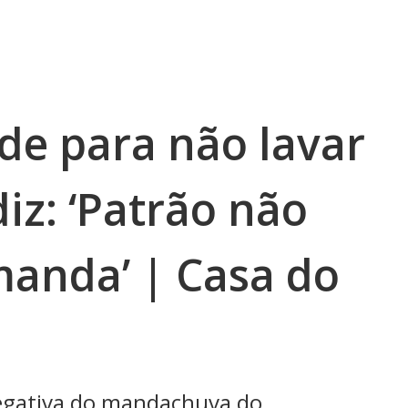
de para não lavar
diz: ‘Patrão não
manda’ | Casa do
negativa do mandachuva do