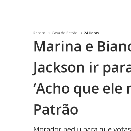
Record
Casa do Patrão
24 Horas
Marina e Bian
Jackson ir par
‘Acho que ele 
Patrão
Morador pediu para que votas