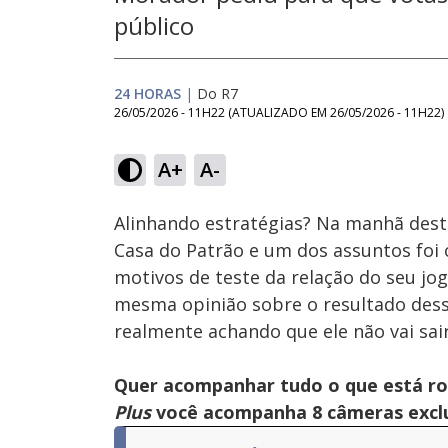
público
24 HORAS
|
Do R7
26/05/2026 - 11H22
(ATUALIZADO EM
26/05/2026 - 11H22
)
Loaded
:
23.40%
A+
A-
Ativar
Som
Alinhando estratégias? Na manhã desta
Casa do Patrão e um dos assuntos foi o
motivos de teste da relação do seu j
mesma opinião sobre o resultado dessa e
realmente achando que ele não vai sai
Quer acompanhar tudo o que está r
Plus
você acompanha 8 câmeras exclus