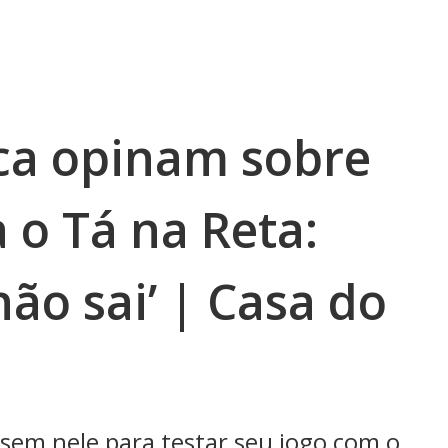
ca opinam sobre
a o Tá na Reta:
não sai’ | Casa do
sem nele para testar seu jogo com o