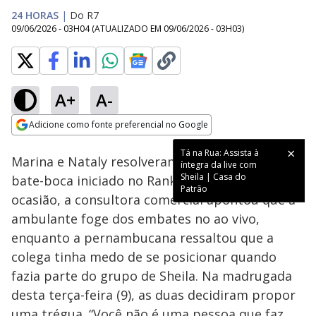
24 HORAS
|
Do R7
09/06/2026 - 03H04
(ATUALIZADO EM
09/06/2026 - 03H03
)
A+
A-
Loaded
:
17.47%
Adicione como fonte preferencial no Google
Ativar
Som
Opens in new window
Tá na Rua: Assista à
Marina e Nataly resolveram conversar após o
íntegra da live com
Sheila | Casa do
bate-boca iniciado no Ranking da Verdade. Na
Patrão
ocasião, a consultora comercial apontou que a
ambulante foge dos embates no ao vivo,
enquanto a pernambucana ressaltou que a
colega tinha medo de se posicionar quando
fazia parte do grupo de Sheila. Na madrugada
desta terça-feira (9), as duas decidiram propor
uma trégua. “Você não é uma pessoa que faz