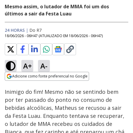
Mesmo assim, o lutador de MMA foi um dos
últimos a sair da Festa Luau
24 HORAS
|
Do R7
18/06/2026 - 06H47
(ATUALIZADO EM
18/06/2026 - 06H47
)
A+
A-
Loaded
:
11.03%
Adicione como fonte preferencial no Google
Ativar
Som
Opens in new window
Tá na Rua: Assista à
Inimigo do fim! Mesmo não se sentindo bem
íntegra da live com
Sheila | Casa do
por ter passado do ponto no consumo de
Patrão
bebidas alcoólicas, Matheus se recusou a sair
da Festa Luau. Enquanto tentava se recuperar,
o lutador de MMA recebeu os cuidados de
Bianca, que fez carinho e até preparou um chá