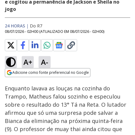
e cogitou a permanência de Jackson e Sheila no
jogo
24 HORAS
|
Do R7
08/07/2026 - 02H00
(ATUALIZADO EM
08/07/2026 - 02H00
)
A+
A-
Loaded
:
35.07%
Adicione como fonte preferencial no Google
Ativar
Som
Opens in new window
Enquanto lavava as louças na cozinha do
Trampo, Matheus falou sozinho e especulou
sobre o resultado do 13° Tá na Reta. O lutador
afirmou que só uma surpresa pode salvar a
Bianca da eliminação na próxima quinta-feira
(9). O professor de muay thai ainda citou que