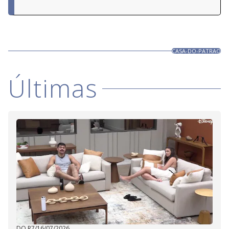
CASA-DO-PATRAO
Últimas
DO R7
/
16/07/2026