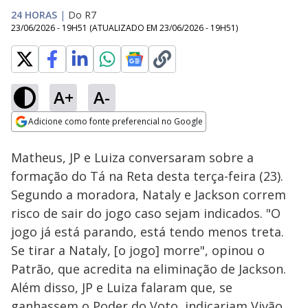
24 HORAS
|
Do R7
23/06/2026 - 19H51
(ATUALIZADO EM
23/06/2026 - 19H51
)
A+
A-
Loaded
:
27.94%
Adicione como fonte preferencial no Google
Ativar
Som
Opens in new window
Matheus, JP e Luiza conversaram sobre a
formação do Tá na Reta desta terça-feira (23).
Segundo a moradora, Nataly e Jackson correm
risco de sair do jogo caso sejam indicados. "O
jogo já está parando, está tendo menos treta.
Se tirar a Nataly, [o jogo] morre", opinou o
Patrão, que acredita na eliminação de Jackson.
Além disso, JP e Luiza falaram que, se
ganhassem o Poder do Voto, indicariam Vivão.