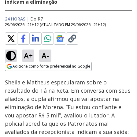
indicam a eliminação
24 HORAS
|
Do R7
29/06/2026 - 21H12
(ATUALIZADO EM
29/06/2026 - 21H12
)
A+
A-
Loaded
:
63.97%
Adicione como fonte preferencial no Google
Ativar
Som
Opens in new window
Sheila e Matheus especularam sobre o
resultado do Tá na Reta. Em conversa com seus
aliados, a dupla afirmou que vai apostar na
eliminação de Morena. “Eu estou confiante e
vou apostar R$ 5 mil”, avaliou o lutador. A
policial acredita que os Patronatos mal
avaliados da recepcionista indicam a sua saída: