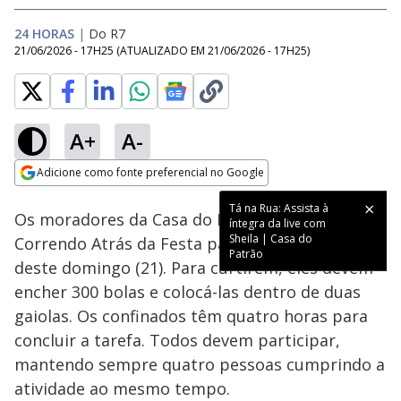
24 HORAS
|
Do R7
21/06/2026 - 17H25
(ATUALIZADO EM
21/06/2026 - 17H25
)
A+
A-
Loaded
:
35.60%
Adicione como fonte preferencial no Google
Ativar
Som
Opens in new window
Tá na Rua: Assista à
Os moradores da Casa do Patrão iniciaram o
íntegra da live com
Sheila | Casa do
Correndo Atrás da Festa para liberar o evento
Patrão
deste domingo (21). Para curtirem, eles devem
encher 300 bolas e colocá-las dentro de duas
gaiolas. Os confinados têm quatro horas para
concluir a tarefa. Todos devem participar,
mantendo sempre quatro pessoas cumprindo a
atividade ao mesmo tempo.