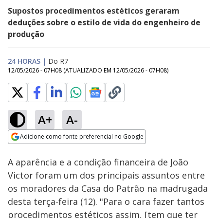
Supostos procedimentos estéticos geraram
deduções sobre o estilo de vida do engenheiro de
produção
24 HORAS
|
Do R7
12/05/2026 - 07H08
(ATUALIZADO EM
12/05/2026 - 07H08
)
A+
A-
Loaded
:
54.32%
Adicione como fonte preferencial no Google
Ativar
Som
Opens in new window
A aparência e a condição financeira de João
Victor foram um dos principais assuntos entre
os moradores da Casa do Patrão na madrugada
desta terça-feira (12). "Para o cara fazer tantos
procedimentos estéticos assim, [tem que ter