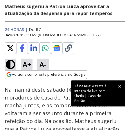
Matheus sugeriu à Patroa Luiza aproveitar a
atualização da despensa para repor temperos
24 HORAS
|
Do R7
04/07/2026 - 11H27
(ATUALIZADO EM
04/07/2026 - 11H27
)
A+
A-
Loaded
:
70.13%
Adicione como fonte preferencial no Google
Ativar
Som
Opens in new window
Tá na Rua: Assista à
Na manhã deste sábado (4), os quatro
íntegra da live com
Sheila | Casa do
moradores de Casa do Patrão tomaram café da
Patrão
manhã juntos, e as compras do mercado
voltaram a ser assunto durante a primeira
refeição do dia. Na ocasião, Matheus sugeriu
que a Patroa Luiza aproveitasse a atualização