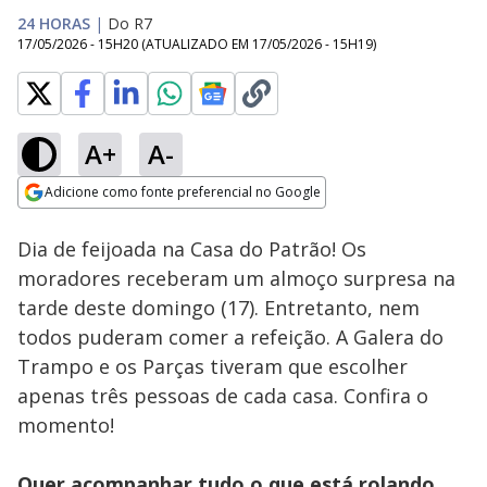
24 HORAS
|
Do R7
17/05/2026 - 15H20
(ATUALIZADO EM
17/05/2026 - 15H19
)
A+
A-
Loaded
:
13.70%
Adicione como fonte preferencial no Google
Ativar
Som
Opens in new window
Dia de feijoada na Casa do Patrão! Os
moradores receberam um almoço surpresa na
tarde deste domingo (17). Entretanto, nem
todos puderam comer a refeição. A Galera do
Trampo e os Parças tiveram que escolher
apenas três pessoas de cada casa. Confira o
momento!
Quer acompanhar tudo o que está rolando