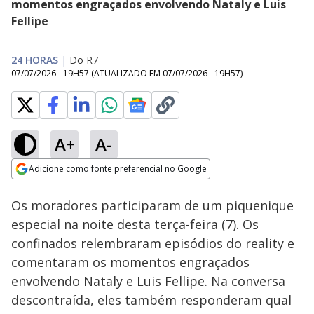
momentos engraçados envolvendo Nataly e Luis
Fellipe
24 HORAS
|
Do R7
07/07/2026 - 19H57
(ATUALIZADO EM
07/07/2026 - 19H57
)
A+
A-
Loaded
:
10.86%
Adicione como fonte preferencial no Google
Ativar
Som
Opens in new window
Tá na Rua: Assista à
Os moradores participaram de um piquenique
íntegra da live com
Sheila | Casa do
especial na noite desta terça-feira (7). Os
Patrão
confinados relembraram episódios do reality e
comentaram os momentos engraçados
envolvendo Nataly e Luis Fellipe. Na conversa
descontraída, eles também responderam qual