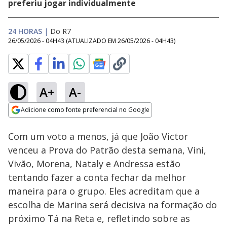
preferiu jogar individualmente
24 HORAS
|
Do R7
26/05/2026 - 04H43
(ATUALIZADO EM
26/05/2026 - 04H43
)
A+
A-
Loaded
:
8.66%
Adicione como fonte preferencial no Google
Ativar
Som
Opens in new window
Com um voto a menos, já que João Victor
venceu a Prova do Patrão desta semana, Vini,
Vivão, Morena, Nataly e Andressa estão
tentando fazer a conta fechar da melhor
maneira para o grupo. Eles acreditam que a
escolha de Marina será decisiva na formação do
próximo Tá na Reta e, refletindo sobre as