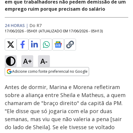
em que trabalhadores não pedem demissão de um
emprego ruim porque precisam do salário
24 HORAS
|
Do R7
17/06/2026 - 05H01
(ATUALIZADO EM
17/06/2026 - 05H13
)
A+
A-
Loaded
:
18.88%
Adicione como fonte preferencial no Google
Ativar
Som
Opens in new window
Antes de dormir, Marina e Morena refletiram
sobre a aliança entre Sheila e Matheus, a quem
chamaram de "braço direito" da capitã da PM.
"Ele disse que só jogaria com ela por duas
semanas, mas viu que não valeria a pena [sair
do lado de Sheila]. Se ele tivesse se voltado