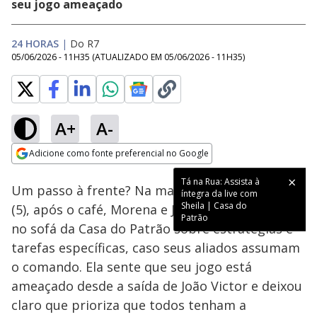
seu jogo ameaçado
24 HORAS
|
Do R7
05/06/2026 - 11H35
(ATUALIZADO EM
05/06/2026 - 11H35
)
A+
A-
Loaded
:
21.27%
Adicione como fonte preferencial no Google
Ativar
Som
Opens in new window
Tá na Rua: Assista à
Um passo à frente? Na manhã desta sexta-feira
íntegra da live com
Sheila | Casa do
(5), após o café, Morena e Jackson conversaram
Patrão
no sofá da Casa do Patrão sobre estratégias e
tarefas específicas, caso seus aliados assumam
o comando. Ela sente que seu jogo está
ameaçado desde a saída de João Victor e deixou
claro que prioriza que todos tenham a