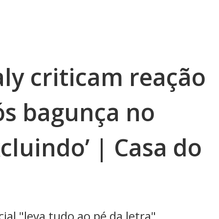
ly criticam reação
ós bagunça no
cluindo’ | Casa do
al "leva tudo ao pé da letra"