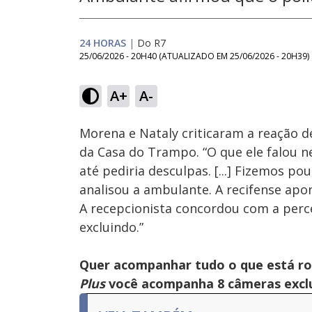
24 HORAS
|
Do R7
25/06/2026 - 20H40
(ATUALIZADO EM
25/06/2026 - 20H39
)
Loaded
:
34.75%
A+
A-
Ativar
Som
Morena e Nataly criticaram a reação 
da Casa do Trampo. “O que ele falou 
até pediria desculpas. [...] Fizemos p
analisou a ambulante. A recifense apont
A recepcionista concordou com a perce
excluindo.”
Quer acompanhar tudo o que está r
Plus
você acompanha 8 câmeras exclus