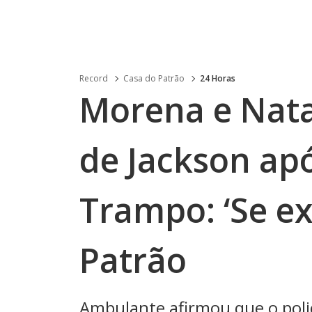
Record
Casa do Patrão
24 Horas
Morena e Nata
de Jackson ap
Trampo: ‘Se ex
Patrão
Ambulante afirmou que o polici