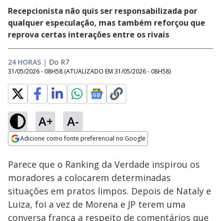
Recepcionista não quis ser responsabilizada por
qualquer especulação, mas também reforçou que
reprova certas interações entre os rivais
24 HORAS
|
Do R7
31/05/2026 - 08H58
(ATUALIZADO EM
31/05/2026 - 08H58
)
A+
A-
Loaded
:
26.49%
Adicione como fonte preferencial no Google
Ativar
Som
Opens in new window
Parece que o Ranking da Verdade inspirou os
moradores a colocarem determinadas
situações em pratos limpos. Depois de Nataly e
Luiza, foi a vez de Morena e JP terem uma
conversa franca a respeito de comentários que