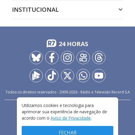
INSTITUCIONAL
24 HORAS
Todos os direitos reservados - 2009-
2026
- Rádio e Televisão Record S.A
Utilizamos cookies e tecnologia para
CARREIRA
FALE CONOSCO
PRIVACIDADE
aprimorar sua experiência de navegação de
TERMOS E CONDIÇÕES DE USO
acordo com o
Aviso de Privacidade
.
FECHAR