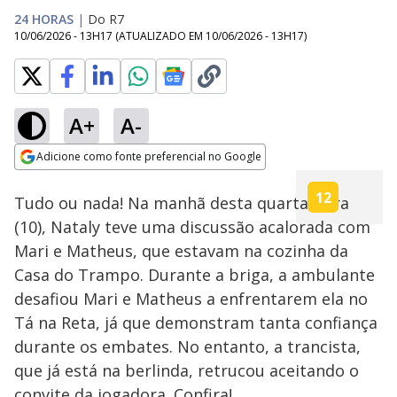
24 HORAS
|
Do R7
10/06/2026 - 13H17
(ATUALIZADO EM
10/06/2026 - 13H17
)
A+
A-
Loaded
:
26.54%
Adicione como fonte preferencial no Google
Ativar
Som
Opens in new window
Tudo ou nada! Na manhã desta quarta-feira
(10), Nataly teve uma discussão acalorada com
Mari e Matheus, que estavam na cozinha da
Casa do Trampo. Durante a briga, a ambulante
desafiou Mari e Matheus a enfrentarem ela no
Tá na Reta, já que demonstram tanta confiança
durante os embates. No entanto, a trancista,
que já está na berlinda, retrucou aceitando o
convite da jogadora. Confira!