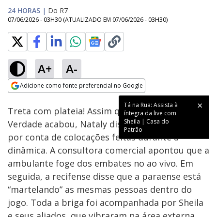
24 HORAS
|
Do R7
07/06/2026 - 03H30
(ATUALIZADO EM
07/06/2026 - 03H30
)
A+
A-
Loaded
:
15.11%
Adicione como fonte preferencial no Google
Ativar
Som
Opens in new window
Tá na Rua: Assista à
Treta com plateia! Assim que o Ranking da
íntegra da live com
Sheila | Casa do
Verdade acabou, Nataly discutiu com Marina
Patrão
por conta de colocações feitas durante a
dinâmica. A consultora comercial apontou que a
ambulante foge dos embates no ao vivo. Em
seguida, a recifense disse que a paraense está
“martelando” as mesmas pessoas dentro do
jogo. Toda a briga foi acompanhada por Sheila
e seus aliados, que vibraram na área externa