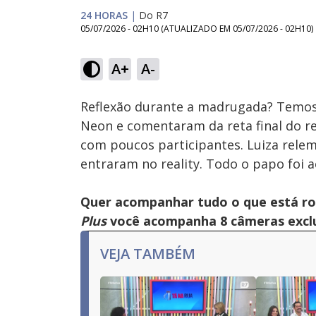
24 HORAS
|
Do R7
05/07/2026 - 02H10
(ATUALIZADO EM
05/07/2026 - 02H10
)
Loaded
:
56.64%
A+
A-
Ativar
Som
Reflexão durante a madrugada? Temos!
Neon e comentaram da reta final do rea
com poucos participantes. Luiza rel
entraram no reality. Todo o papo foi 
Quer acompanhar tudo o que está r
Plus
você acompanha 8 câmeras exclus
VEJA TAMBÉM