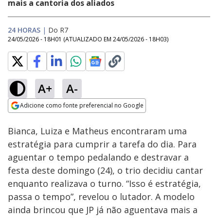
mais a cantoria dos aliados
24 HORAS
|
Do R7
24/05/2026 - 18H01
(ATUALIZADO EM
24/05/2026 - 18H03
)
A+
A-
Loaded
:
38.51%
Adicione como fonte preferencial no Google
Ativar
Som
Opens in new window
Bianca, Luiza e Matheus encontraram uma
estratégia para cumprir a tarefa do dia. Para
aguentar o tempo pedalando e destravar a
festa deste domingo (24), o trio decidiu cantar
enquanto realizava o turno. “Isso é estratégia,
passa o tempo”, revelou o lutador. A modelo
ainda brincou que JP já não aguentava mais a