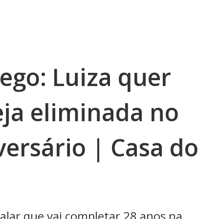
ego: Luiza quer
ja eliminada no
versário | Casa do
alar que vai completar 28 anos na