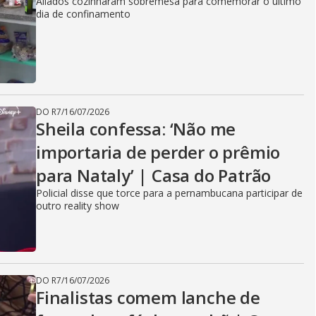
Aliados cozinharam sobremesa para comemorar o último
dia de confinamento
DO R7
/
16/07/2026
Sheila confessa: ‘Não me
importaria de perder o prêmio
para Nataly’ | Casa do Patrão
Policial disse que torce para a pernambucana participar de
outro reality show
DO R7
/
16/07/2026
Finalistas comem lanche de