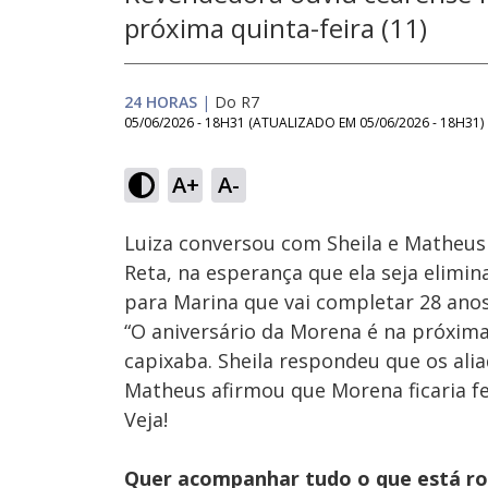
próxima quinta-feira (11)
24 HORAS
|
Do R7
05/06/2026 - 18H31
(ATUALIZADO EM
05/06/2026 - 18H31
)
Loaded
:
23.28%
A+
A-
Ativar
Som
Luiza conversou com Sheila e Matheus
Reta, na esperança que ela seja elimin
para Marina que vai completar 28 ano
“O aniversário da Morena é na próxima 
capixaba. Sheila respondeu que os al
Matheus afirmou que Morena ficaria fe
Veja!
Quer acompanhar tudo o que está r