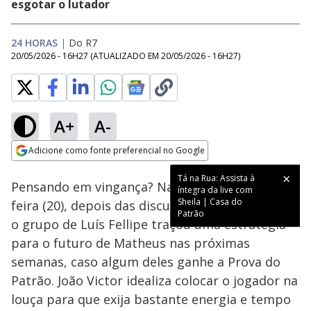
esgotar o lutador
24 HORAS
|
Do R7
20/05/2026 - 16H27
(ATUALIZADO EM
20/05/2026 - 16H27
)
A+
A-
Loaded
:
52.58%
Adicione como fonte preferencial no Google
Ativar
Som
Opens in new window
Tá na Rua: Assista à
Pensando em vingança? Na tarde desta quarta-
íntegra da live com
Sheila | Casa do
feira (20), depois das discussões dentro da casa,
Patrão
o grupo de Luís Fellipe traçou uma estratégia
para o futuro de Matheus nas próximas
semanas, caso algum deles ganhe a Prova do
Patrão. João Victor idealiza colocar o jogador na
louça para que exija bastante energia e tempo