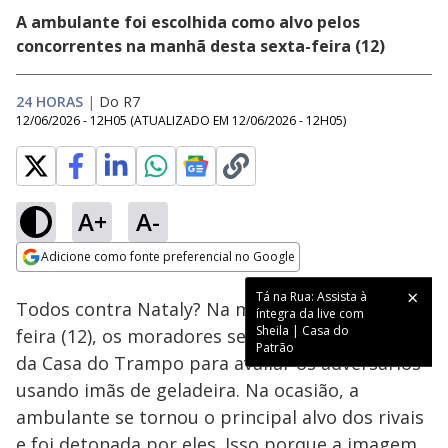
A ambulante foi escolhida como alvo pelos
concorrentes na manhã desta sexta-feira (12)
24 HORAS
|
Do R7
12/06/2026 - 12H05
(ATUALIZADO EM
12/06/2026 - 12H05
)
A+
A-
Loaded
:
100.00%
Adicione como fonte preferencial no Google
Ativar
Som
Opens in new window
Tá na Rua: Assista à
Todos contra Nataly? Na manhã desta sexta-
íntegra da live com
Sheila | Casa do
feira (12), os moradores se reuniram na cozinha
Patrão
da Casa do Trampo para avaliar os adversários
usando imãs de geladeira. Na ocasião, a
ambulante se tornou o principal alvo dos rivais
e foi detonada por eles. Isso porque a imagem