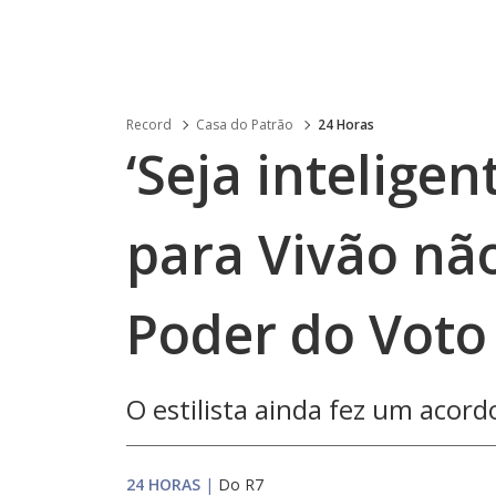
Record
Casa do Patrão
24 Horas
‘Seja inteligen
para Vivão nã
Poder do Voto
O estilista ainda fez um aco
24 HORAS
|
Do R7