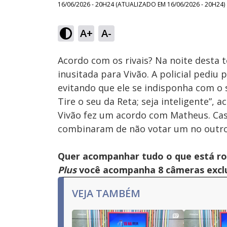
16/06/2026 - 20H24
(ATUALIZADO EM
16/06/2026 - 20H24
)
Loaded
:
25.13%
A+
A-
Ativar
Som
Acordo com os rivais? Na noite desta t
inusitada para Vivão. A policial pediu 
evitando que ele se indisponha com o 
Tire o seu da Reta; seja inteligente”, 
Vivão fez um acordo com Matheus. Caso
combinaram de não votar um no outro
Quer acompanhar tudo o que está r
Plus
você acompanha 8 câmeras exclus
VEJA TAMBÉM