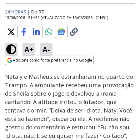
24 HORAS
|
Do R7
15/06/2026 - 21H32
(ATUALIZADO EM
15/06/2026 - 21H31
)
A+
A-
Loaded
:
29.80%
Adicione como fonte preferencial no Google
Ativar
Som
Opens in new window
Nataly e Matheus se estranharam no quarto do
Trampo. A ambulante recebeu uma provocação
de Sheila sobre o jogo e devolveu a ironia
cantando. A atitude irritou o lutador, que
tentava dormir. “Deixa de ser idiota, Naty. Você
está se fazendo”, disparou ele. A recifense não
gostou do comentário e retrucou: “Eu não sou
idiota, não. E se eu quiser me fazer? Coitado”,