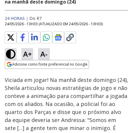
na manhã deste domingo (24)
24 HORAS
|
Do R7
24/05/2026 - 13H33
(ATUALIZADO EM
24/05/2026 - 13H33
)
A+
A-
Loaded
:
43.37%
Adicione como fonte preferencial no Google
Ativar
Som
Opens in new window
Viciada em jogar! Na manhã deste domingo (24),
Sheila articulou novas estratégias de jogo e não
conteve a animação para compartilhar a jogada
com os aliados. Na ocasião, a policial foi ao
quarto dos Parças e disse que o próximo alvo
da equipe deveria ser Andressa: "Somos em
sete [...] a gente tem que minar o inimigo. É