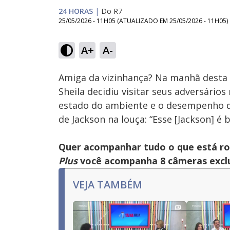
24 HORAS
|
Do R7
25/05/2026 - 11H05
(ATUALIZADO EM
25/05/2026 - 11H05
)
Loaded
:
38.49%
A+
A-
Ativar
Som
Amiga da vizinhança? Na manhã desta s
Sheila decidiu visitar seus adversários
estado do ambiente e o desempenho do
de Jackson na louça: “Esse [Jackson] é b
Quer acompanhar tudo o que está r
Plus
você acompanha 8 câmeras exclus
VEJA TAMBÉM