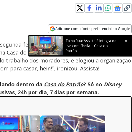
Adicione como fonte preferencial no Google
Velocidade
Opens in new window
Tá na Rua: Assista à íntegra da
egunda-feira (25), após gravar seu vídeo diário,
live com Sheila | Casa do
Patrão
 na Casa do Trampo. Ao chegar, a policial analisou o
 trabalho dos moradores, e elogiou a organização
om para casar, hein!”, ironizou. Assista!
olando dentro da
Casa do Patrão
? Só no
Disney
ivas, 24h por dia, 7 dias por semana.