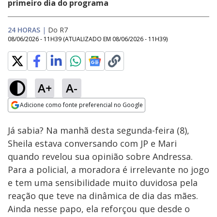
primeiro dia do programa
24 HORAS
|
Do R7
08/06/2026 - 11H39
(ATUALIZADO EM
08/06/2026 - 11H39
)
A+
A-
Loaded
:
24.87%
Adicione como fonte preferencial no Google
Ativar
Som
Opens in new window
Já sabia? Na manhã desta segunda-feira (8),
Sheila estava conversando com JP e Mari
quando revelou sua opinião sobre Andressa.
Para a policial, a moradora é irrelevante no jogo
e tem uma sensibilidade muito duvidosa pela
reação que teve na dinâmica de dia das mães.
Ainda nesse papo, ela reforçou que desde o