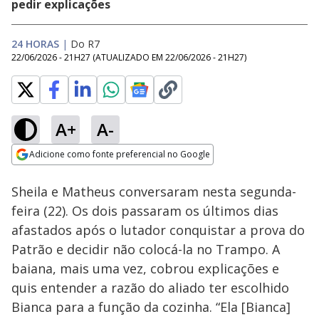
pedir explicações
24 HORAS
|
Do R7
22/06/2026 - 21H27
(ATUALIZADO EM
22/06/2026 - 21H27
)
A+
A-
Loaded
:
14.35%
Adicione como fonte preferencial no Google
Ativar
Som
Opens in new window
Sheila e Matheus conversaram nesta segunda-
feira (22). Os dois passaram os últimos dias
afastados após o lutador conquistar a prova do
Patrão e decidir não colocá-la no Trampo. A
baiana, mais uma vez, cobrou explicações e
quis entender a razão do aliado ter escolhido
Bianca para a função da cozinha. “Ela [Bianca]