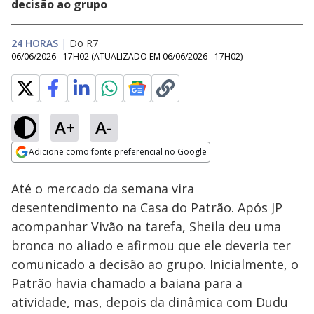
decisão ao grupo
24 HORAS
|
Do R7
06/06/2026 - 17H02
(ATUALIZADO EM
06/06/2026 - 17H02
)
A+
A-
Loaded
:
23.55%
Adicione como fonte preferencial no Google
Ativar
Som
Opens in new window
Até o mercado da semana vira
desentendimento na Casa do Patrão. Após JP
acompanhar Vivão na tarefa, Sheila deu uma
bronca no aliado e afirmou que ele deveria ter
comunicado a decisão ao grupo. Inicialmente, o
Patrão havia chamado a baiana para a
atividade, mas, depois da dinâmica com Dudu