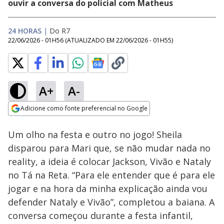
ouvir a conversa do policial com Matheus
24 HORAS
|
Do R7
22/06/2026 - 01H56
(ATUALIZADO EM
22/06/2026 - 01H55
)
A+
A-
Loaded
:
19.37%
Adicione como fonte preferencial no Google
Ativar
Som
Opens in new window
Um olho na festa e outro no jogo! Sheila
disparou para Mari que, se não mudar nada no
reality, a ideia é colocar Jackson, Vivão e Nataly
no Tá na Reta. “Para ele entender que é para ele
jogar e na hora da minha explicação ainda vou
defender Nataly e Vivão”, completou a baiana. A
conversa começou durante a festa infantil,