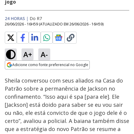
jogo
24 HORAS
|
Do R7
26/06/2026 - 16H59
(ATUALIZADO EM
26/06/2026 - 16H59
)
A+
A-
Loaded
:
32.82%
Adicione como fonte preferencial no Google
Ativar
Som
Opens in new window
Sheila conversou com seus aliados na Casa do
Patrão sobre a permanência de Jackson no
confinamento. “Isso aqui é spa [para ele]. Ele
[Jackson] está doido para saber se eu vou sair
ou não, ele está convicto de que o jogo dele é o
certo”, avaliou a policial. A baiana também disse
que a estratégia do novo Patrão se resume a