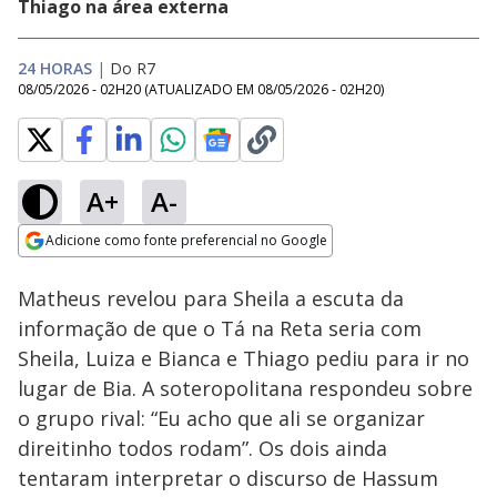
Thiago na área externa
24 HORAS
|
Do R7
08/05/2026 - 02H20
(ATUALIZADO EM
08/05/2026 - 02H20
)
A+
A-
Loaded
:
11.71%
Adicione como fonte preferencial no Google
Ativar
Som
Opens in new window
Matheus revelou para Sheila a escuta da
informação de que o Tá na Reta seria com
Sheila, Luiza e Bianca e Thiago pediu para ir no
lugar de Bia. A soteropolitana respondeu sobre
o grupo rival: “Eu acho que ali se organizar
direitinho todos rodam”. Os dois ainda
tentaram interpretar o discurso de Hassum