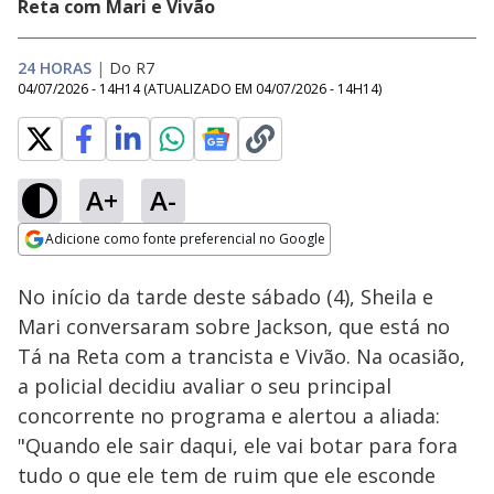
Reta com Mari e Vivão
24 HORAS
|
Do R7
04/07/2026 - 14H14
(ATUALIZADO EM
04/07/2026 - 14H14
)
A+
A-
Loaded
:
31.87%
Adicione como fonte preferencial no Google
Ativar
Som
Opens in new window
No início da tarde deste sábado (4), Sheila e
Mari conversaram sobre Jackson, que está no
Tá na Reta com a trancista e Vivão. Na ocasião,
a policial decidiu avaliar o seu principal
concorrente no programa e alertou a aliada:
"Quando ele sair daqui, ele vai botar para fora
tudo o que ele tem de ruim que ele esconde