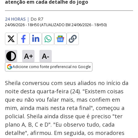
atenção em cada detalhe do jogo
24 HORAS
|
Do R7
24/06/2026 - 18H50
(ATUALIZADO EM
24/06/2026 - 18H50
)
A+
A-
Loaded
:
27.10%
Adicione como fonte preferencial no Google
Ativar
Som
Opens in new window
Sheila conversou com seus aliados no início da
noite desta quarta-feira (24). "Existem coisas
que eu não vou falar mais, mas confiem em
mim, ainda mais nesta reta final", começou a
policial. Sheila ainda disse que é preciso "ter
plano A, B, C e D". "Eu observo tudo, cada
detalhe", afirmou. Em seguida, os moradores