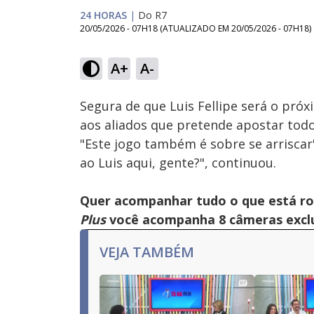
24 HORAS
|
Do R7
20/05/2026 - 07H18
(ATUALIZADO EM
20/05/2026 - 07H18
)
Loaded
:
25.01%
A+
A-
Ativar
Som
Segura de que Luis Fellipe será o próx
aos aliados que pretende apostar todo
"Este jogo também é sobre se arriscar
ao Luis aqui, gente?", continuou.
Quer acompanhar tudo o que está r
Plus
você acompanha 8 câmeras exclus
VEJA TAMBÉM