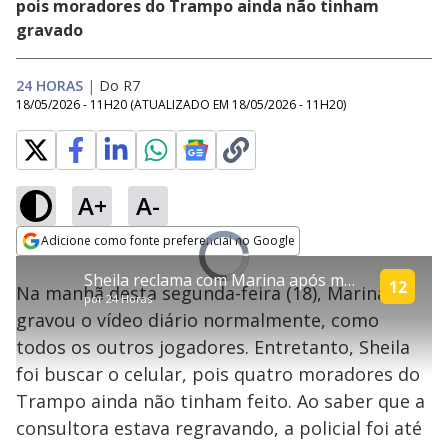
pois moradores do Trampo ainda não tinham
gravado
24 HORAS
|
Do R7
18/05/2026 - 11H20
(ATUALIZADO EM
18/05/2026 - 11H20
)
block
A+
A-
Adicione como fonte preferencial no Google
Video
This
Opens in new window
Player
Anúncios bloqueados
Sheila reclama com Marina após moradora decidir regravar vídeo diário | Casa do Patrão
is
is
12
Na manhã desta segunda-feira (18), Marina
loading.
a
por
24 Horas
Para continuar assistindo esse vídeo, por favor desabilite seu
modal
gravou o vídeo diário normalmente, como
bloqueador de anúncios e recarregue a página.
window.
This
todos os outros jogadores. Entretanto, Sheila
modal
Recarregar
can
foi buscar o celular, pois quatro moradores do
be
closed
Trampo ainda não tinham feito. Ao saber que a
by
pressing
consultora estava regravando, a policial foi até
the
Escape