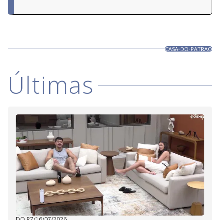
CASA-DO-PATRAO
Últimas
DO R7
/
16/07/2026