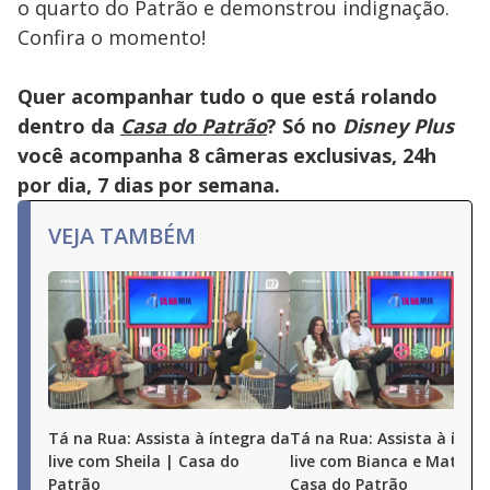
o quarto do Patrão e demonstrou indignação.
key
or
Confira o momento!
activating
the
close
button.
Quer acompanhar tudo o que está rolando
dentro da
Casa do Patrão
? Só no
Disney Plus
você acompanha 8 câmeras exclusivas, 24h
por dia, 7 dias por semana.
VEJA TAMBÉM
Tá na Rua: Assista à íntegra da
Tá na Rua: Assista à ínte
live com Sheila | Casa do
live com Bianca e Matheu
Patrão
Casa do Patrão