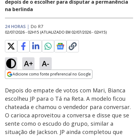
depois de o escolher para disputar a permanência
na berlinda
24 HORAS
|
Do R7
02/07/2026 - 02H15
(ATUALIZADO EM
02/07/2026 - 02H15
)
A+
A-
Loaded
:
17.48%
Adicione como fonte preferencial no Google
Ativar
Som
Opens in new window
Depois do empate de votos com Mari, Bianca
escolheu JP para o Tá na Reta. A modelo ficou
chateada e chamou o vendedor para conversar.
O carioca aproveitou a conversa e disse que se
sente como o escudo do grupo, similar a
situação de Jackson. JP ainda completou que