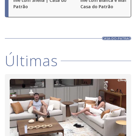
live com Sheila | Casa do
live com Bianca e Matheu
Patrão
Casa do Patrão
CASA-DO-PATRAO
Últimas