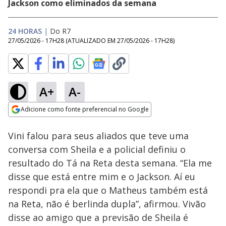
Jackson como eliminados da semana
24 HORAS
|
Do R7
27/05/2026 - 17H28
(ATUALIZADO EM
27/05/2026 - 17H28
)
A+
A-
Loaded
:
21.26%
Adicione como fonte preferencial no Google
Ativar
Som
Opens in new window
Vini falou para seus aliados que teve uma
conversa com Sheila e a policial definiu o
resultado do Tá na Reta desta semana. “Ela me
disse que está entre mim e o Jackson. Aí eu
respondi pra ela que o Matheus também está
na Reta, não é berlinda dupla”, afirmou. Vivão
disse ao amigo que a previsão de Sheila é